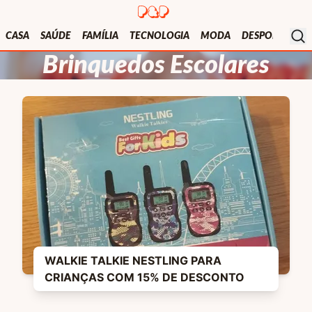
Presentes e Prendas
Mo
CASA
SAÚDE
FAMÍLIA
TECNOLOGIA
MODA
DESPORTO
V
na 
Brinquedos Escolares
Promoções
Brinquedos Escolares
em Destaque
WALKIE TALKIE NESTLING PARA
CRIANÇAS COM 15% DE DESCONTO