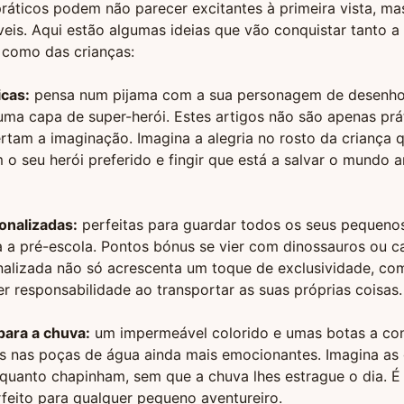
ráticos podem não parecer excitantes à primeira vista, m
veis. Aqui estão algumas ideias que vão conquistar tanto 
 como das crianças:
cas:
pensa num pijama com a sua personagem de desenh
uma capa de super-herói. Estes artigos não são apenas prá
am a imaginação. Imagina a alegria no rosto da criança q
o seu herói preferido e fingir que está a salvar o mundo a
onalizadas:
perfeitas para guardar todos os seus pequeno
a a pré-escola. Pontos bónus se vier com dinossauros ou 
nalizada não só acrescenta um toque de exclusividade, c
ter responsabilidade ao transportar as suas próprias coisas.
ara a chuva:
um impermeável colorido e umas botas a co
os nas poças de água ainda mais emocionantes. Imagina as
uanto chapinham, sem que a chuva lhes estrague o dia. É 
rfeito para qualquer pequeno aventureiro.