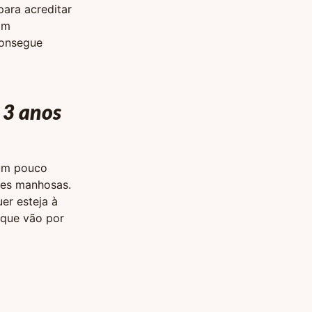
para acreditar
am
consegue
 3 anos
 um pouco
es manhosas.
er esteja à
 que vão por