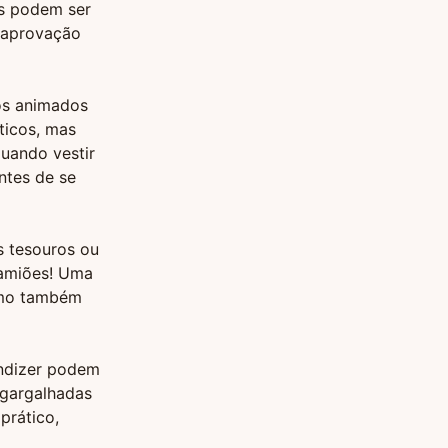
as podem ser
a aprovação
os animados
ticos, mas
uando vestir
ntes de se
s tesouros ou
camiões! Uma
omo também
ndizer podem
 gargalhadas
prático,