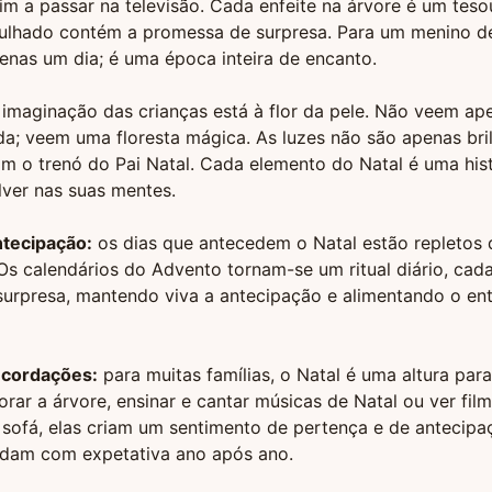
fim a passar na televisão. Cada enfeite na árvore é um teso
ulhado contém a promessa de surpresa. Para um menino de
enas um dia; é uma época inteira de encanto.
 imaginação das crianças está à flor da pele. Não veem a
a; veem uma floresta mágica. As luzes não são apenas bri
am o trenó do Pai Natal. Cada elemento do Natal é uma hist
ver nas suas mentes.
ntecipação:
os dias que antecedem o Natal estão repletos 
Os calendários do Advento tornam-se um ritual diário, cad
urpresa, mantendo viva a antecipação e alimentando o en
ecordações:
para muitas famílias, o Natal é uma altura par
orar a árvore, ensinar e cantar músicas de Natal ou ver fil
sofá, elas criam um sentimento de pertença e de antecipa
rdam com expetativa ano após ano.