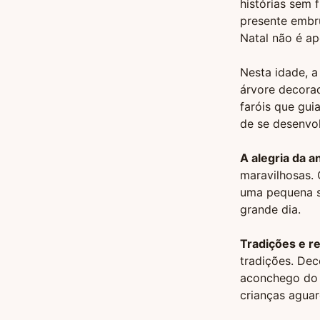
histórias sem 
presente embr
Natal não é ap
Nesta idade, a
árvore decorad
faróis que gui
de se desenvol
A alegria da a
maravilhosas. 
uma pequena s
grande dia.
Tradições e r
tradições. Dec
aconchego do 
crianças agua