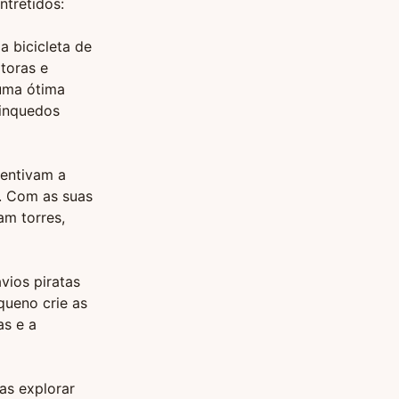
ntretidos:
a bicicleta de
toras e
 uma ótima
rinquedos
centivam a
. Com as suas
am torres,
vios piratas
queno crie as
as e a
as explorar