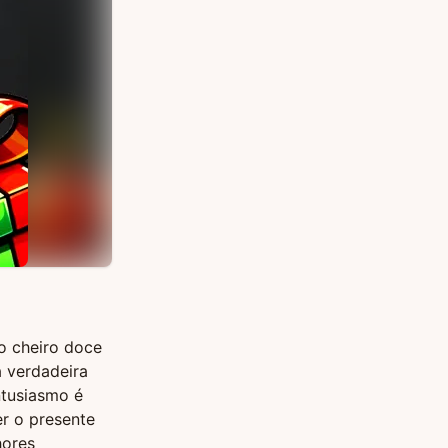
 o cheiro doce
a verdadeira
ntusiasmo é
er o presente
hores