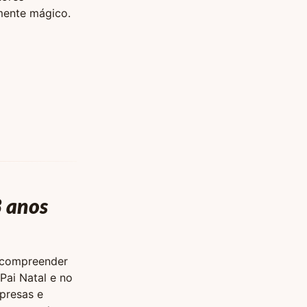
mente mágico.
3 anos
a compreender
Pai Natal e no
rpresas e