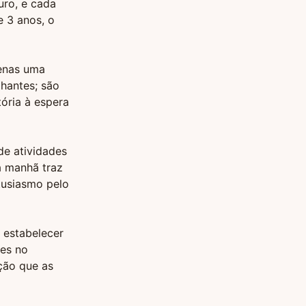
uro, e cada
 3 anos, o
penas uma
lhantes; são
ória à espera
de atividades
a manhã traz
tusiasmo pelo
a estabelecer
mes no
ção que as