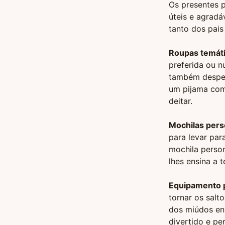
Os presentes p
úteis e agradá
tanto dos pais
Roupas temáti
preferida ou n
também despert
um pijama com 
deitar.
Mochilas pers
para levar par
mochila perso
lhes ensina a 
Equipamento p
tornar os salt
dos miúdos enq
divertido e pe