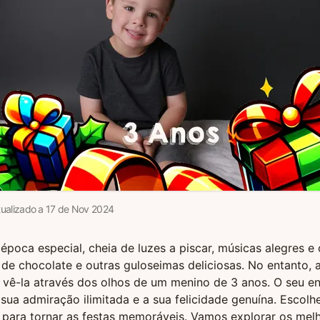
tualizado a
17
de
Nov
2024
época especial, cheia de luzes a piscar, músicas alegres e
 de chocolate e outras guloseimas deliciosas. No entanto, 
 vê-la através dos olhos de um menino de 3 anos. O seu e
 sua admiração ilimitada e a sua felicidade genuína. Escolh
l para tornar as festas memoráveis. Vamos explorar os mel