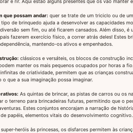
orar e rir. Aqui estão alguns presentes que os vão manter e
m que possam andar:
quer se trate de um triciclo ou de um
te tipo de brinquedo ajuda a desenvolver as capacidades mo
diversão sem fim, ou até ficarem cansados. Além disso, é
pais fazerem exercício físico, a correr atrás deles! Estes b
dependência, mantendo-os ativos e empenhados.
strução:
clássicos e versáteis, os blocos de construção in
e podem manter os mais pequenos ocupados por horas a fio
 infinitas de criatividade, permitem que as crianças constru
o o que a sua imaginação possa imaginar.
rativos:
As quintas de brincar, as pistas de carros ou os na
 o terreno para brincadeiras futuras, permitindo que o pe
aventuras. Estes conjuntos encorajam a narração de históri
de papéis, elementos vitais do desenvolvimento cognitivo.
 super-heróis às princesas, os disfarces permitem às crianç