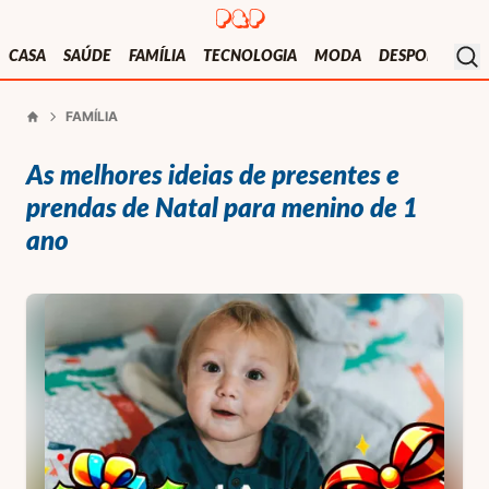
Presentes e Prendas
Mo
CASA
SAÚDE
FAMÍLIA
TECNOLOGIA
MODA
DESPORTO
V
FAMÍLIA
Início
As melhores ideias de presentes e
prendas de Natal para menino de 1
ano