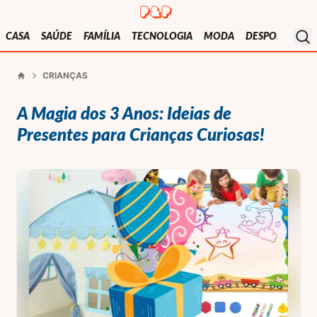
Presentes e Prendas
Mo
CASA
SAÚDE
FAMÍLIA
TECNOLOGIA
MODA
DESPORTO
V
CRIANÇAS
Início
A Magia dos 3 Anos: Ideias de
Presentes para Crianças Curiosas!