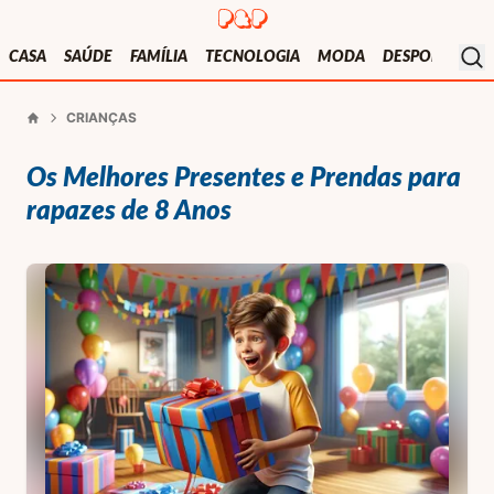
Presentes e Prendas
Mo
CASA
SAÚDE
FAMÍLIA
TECNOLOGIA
MODA
DESPORTO
V
CRIANÇAS
Início
Os Melhores Presentes e Prendas para
rapazes de 8 Anos