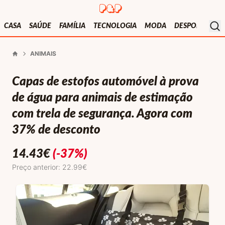
Presentes e Prendas
Mo
CASA
SAÚDE
FAMÍLIA
TECNOLOGIA
MODA
DESPORTO
V
ANIMAIS
Início
Capas de estofos automóvel à prova
de água para animais de estimação
com trela de segurança. Agora com
37% de desconto
14.43
€
(-37%)
Preço anterior: 22.99€