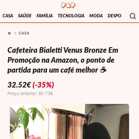
Presentes e Prendas
Mo
CASA
SAÚDE
FAMÍLIA
TECNOLOGIA
MODA
DESPORTO
V
CASA
Início
Cafeteira Bialetti Venus Bronze Em
Promoção na Amazon, o ponto de
partida para um café melhor ☕️
32.52
€
(-35%)
Preço anterior: 50.73€