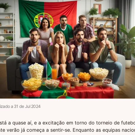
lizado a
31
de
Jul
2024
tá a quase aí, e a excitação em torno do torneio de futeb
e verão já começa a sentir-se. Enquanto as equipas nacio