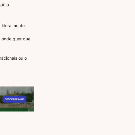
ar a
literalmente.
os onde quer que
acionais ou o