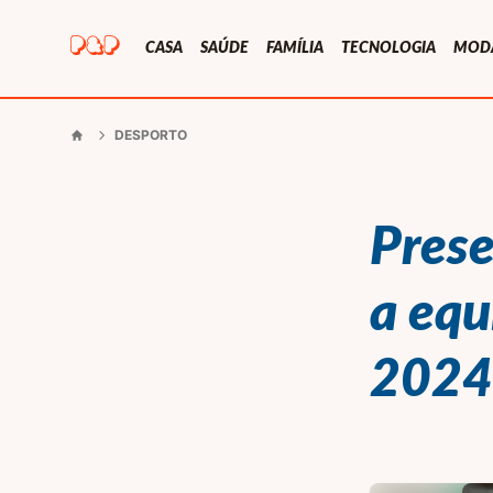
Presentes e Prendas
CASA
SAÚDE
FAMÍLIA
TECNOLOGIA
MOD
DESPORTO
Início
Prese
a equ
2024