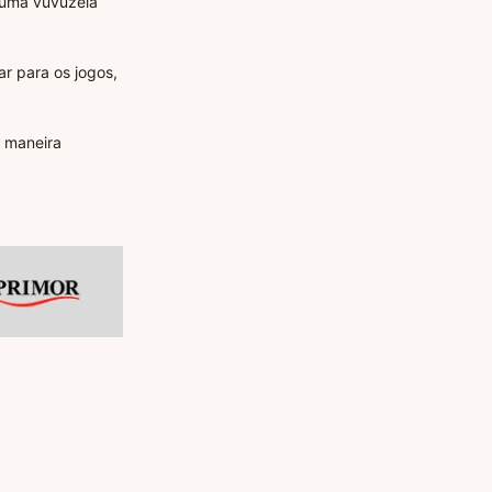
, uma vuvuzela
r para os jogos,
a maneira