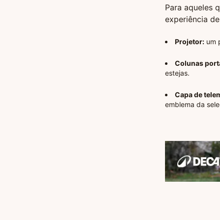
Para aqueles q
experiência de 
Projetor:
um p
Colunas portá
estejas.
Capa de tele
emblema da sele