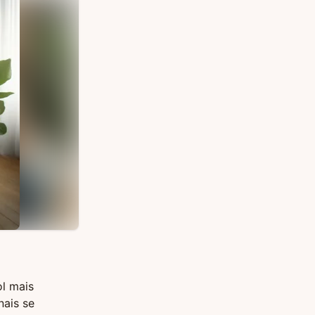
ol mais
nais se