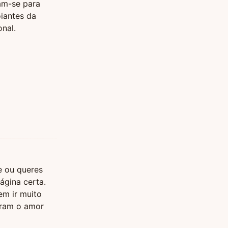
am-se para
iantes da
nal.
e ou queres
ágina certa.
em ir muito
bram o amor