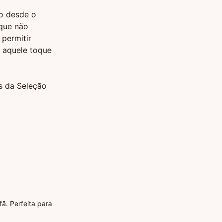
ão desde o
 que não
permitir
 aquele toque
s da Seleção
ã. Perfeita para