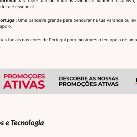
corneta:
para fazer barulho, irritar os vizinhos e manter a festa viva
deira é essencial.
ortugal:
Uma bandeira grande para pendurar na tua varanda ou leva
apoio.
ntas faciais nas cores de Portugal para mostrares o teu apoio de um
.
os e Tecnologia