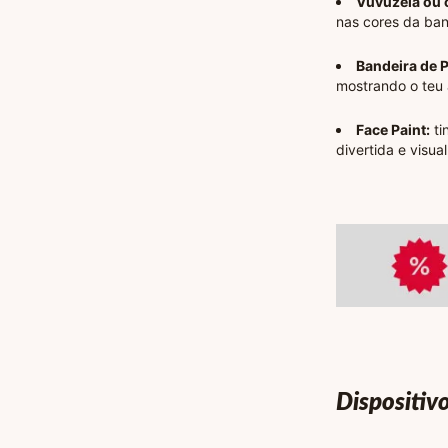
Vuvuzela ou 
nas cores da ban
Bandeira de P
mostrando o teu 
Face Paint:
ti
divertida e visual
Dispositiv