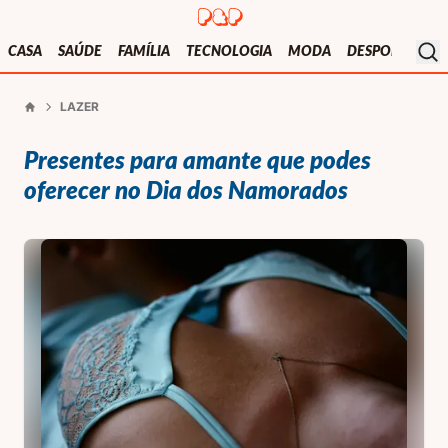
Presentes e Prendas
Mo
CASA
SAÚDE
FAMÍLIA
TECNOLOGIA
MODA
DESPORTO
V
LAZER
Início
Presentes para amante que podes
oferecer no Dia dos Namorados