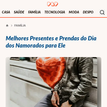
Presentes e Prendas
Mo
CASA
SAÚDE
FAMÍLIA
TECNOLOGIA
MODA
DESPORTO
V
FAMÍLIA
Início
Melhores Presentes e Prendas do Dia
dos Namorados para Ele