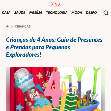
Presentes e Prendas
Mo
CASA
SAÚDE
FAMÍLIA
TECNOLOGIA
MODA
DESPORTO
V
CRIANÇAS
Início
Crianças de 4 Anos: Guia de Presentes
e Prendas para Pequenos
Exploradores!