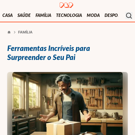
Presentes e Prendas
Mo
CASA
SAÚDE
FAMÍLIA
TECNOLOGIA
MODA
DESPORTO
V
FAMÍLIA
Início
Ferramentas Incríveis para
Surpreender o Seu Pai