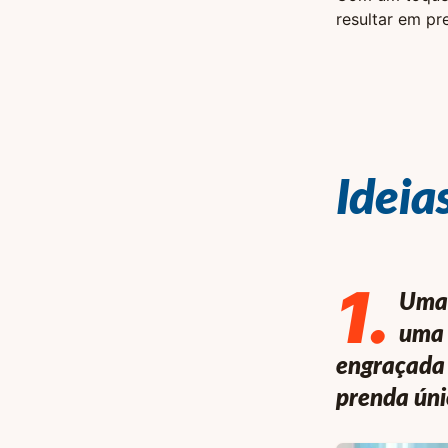
resultar em pr
Ideia
1
.
Uma 
uma 
engraçada 
prenda úni