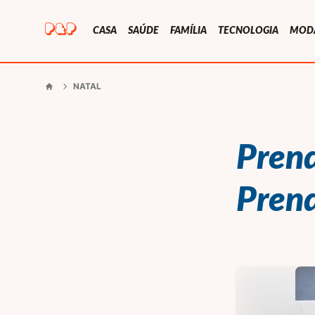
Presentes e Prendas
CASA
SAÚDE
FAMÍLIA
TECNOLOGIA
MOD
NATAL
Início
Prend
Prend