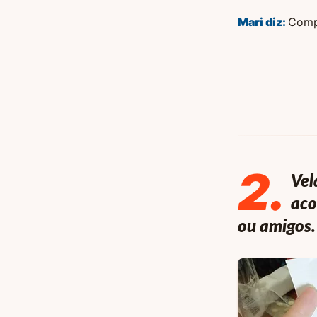
Mari
diz:
Comp
2
.
Vel
aco
ou amigos.