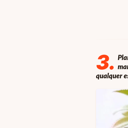
3
.
Pla
man
qualquer e