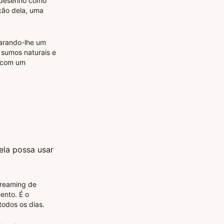
u desenho como
ção dela, uma
arando-lhe um
 sumos naturais e
a com um
ela possa usar
treaming de
ento. É o
todos os dias.