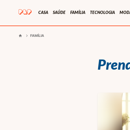
Presentes e Prendas
CASA
SAÚDE
FAMÍLIA
TECNOLOGIA
MOD
FAMÍLIA
Início
Prend