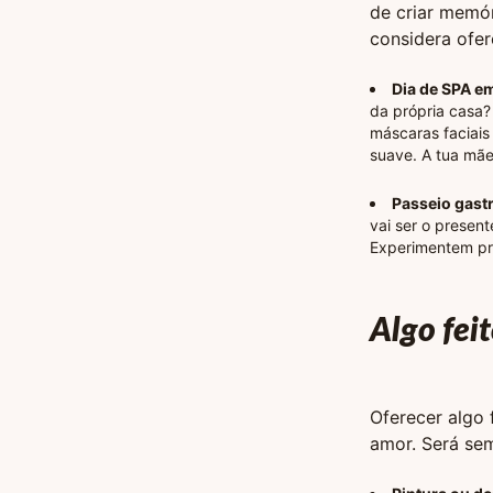
de criar memór
considera ofer
Dia de SPA e
da própria casa?
máscaras faciais
suave. A tua mãe
Passeio gas
vai ser o presen
Experimentem prat
Algo feit
Oferecer algo 
amor. Será sem