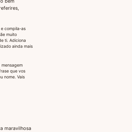
uão bem
ferires,
 e compila-as
Mãe muito
e ti. Adiciona
lizado ainda mais
uma mensagem
frase que vos
eu nome. Vais
a maravilhosa