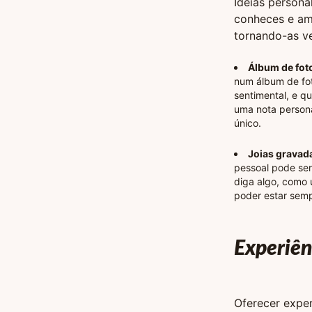
Ideias person
conheces e ama
tornando-as ve
Álbum de fot
num álbum de fot
sentimental, e qu
uma nota persona
único.
Joias gravad
pessoal pode ser
diga algo, como 
poder estar semp
Experiên
Oferecer expe