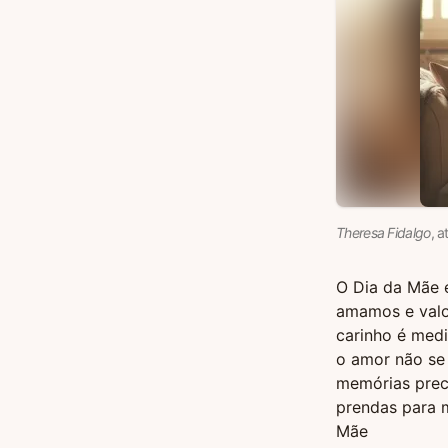
Theresa Fidalgo
, a
O Dia da Mãe 
amamos e valo
carinho é med
o amor não se 
memórias prec
prendas para m
Mãe