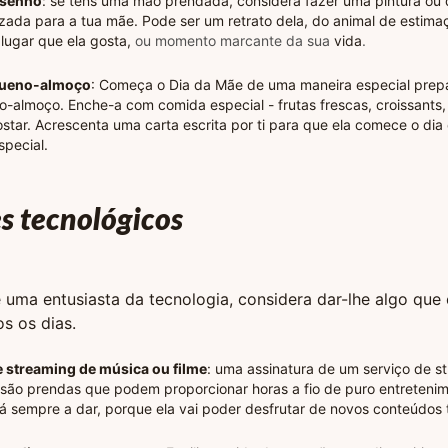
esenho
: se tens uma mão prendada, considera fazer uma pintura o
zada para a tua mãe. Pode ser um retrato dela, do animal de estima
lugar que ela gosta,
ou momento marcante da sua
vida
.
queno-almoço
: Começa o Dia da Mãe de uma maneira especial prep
-almoço. Enche-a com comida especial - frutas frescas, croissants,
ostar. Acrescenta uma carta escrita por ti para que ela comece o di
special.
s tecnológicos
 uma entusiasta da tecnologia, considera dar-lhe algo que 
os os dias.
e streaming de música ou filme
: uma assinatura de um serviço de s
 são prendas que podem proporcionar horas a fio de puro entretenim
á sempre a dar, porque ela vai poder desfrutar de novos conteúdos 