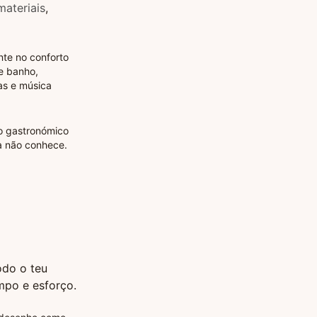
materiais
,
te no conforto
e banho,
as e música
io gastronómico
da não conhece.
odo o teu
mpo e esforço.