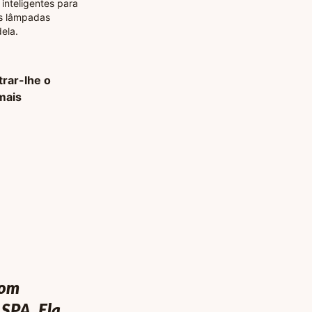
 inteligentes para
as lâmpadas
ela.
rar-lhe o
mais
com
SPA. Ela