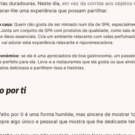
ias duradouras. Neste dia,
em vez da corrida aos objetos 
ecer-lhe uma experiência que possam partilhar.
m casa
: Quem não gosta de ser mimado num dia de SPA, especialmen
 Junta um conjunto de SPA com produtos de qualidade, como sais d
 e óleos essenciais. Cria um ambiente relaxante com velas perfumad
 vai adorar esta experiência relaxante e rejuvenescedora.
tronómico
: se ela é uma apreciadora de boa gastronomia, um passe
te perfeito para ela. Leva-a a restaurantes que ela gosta ou que ain
os deliciosos e partilhem risos e histórias.
o por ti
feito por ti é uma forma humilde, mas sincera de mostrar t
pre algo único e pessoal que mostra que lhe dedicaste te